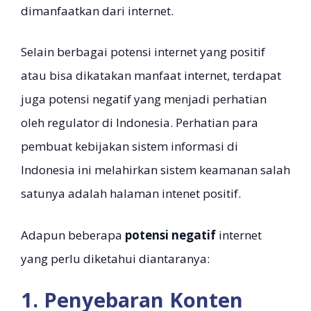
dimanfaatkan dari internet.
Selain berbagai potensi internet yang positif
atau bisa dikatakan manfaat internet, terdapat
juga potensi negatif yang menjadi perhatian
oleh regulator di Indonesia. Perhatian para
pembuat kebijakan sistem informasi di
Indonesia ini melahirkan sistem keamanan salah
satunya adalah halaman intenet positif.
Adapun beberapa
potensi negatif
internet
yang perlu diketahui diantaranya:
1. Penyebaran Konten