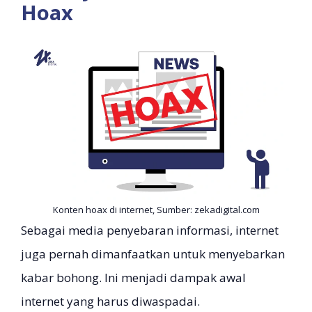
Hoax
Konten hoax di internet, Sumber: zekadigital.com
Sebagai media penyebaran informasi, internet
juga pernah dimanfaatkan untuk menyebarkan
kabar bohong. Ini menjadi dampak awal
internet yang harus diwaspadai.