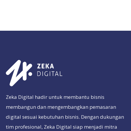
Zeka Digital hadir untuk membantu bisnis
membangun dan mengembangkan pemasaran
digital sesuai kebutuhan bisnis. Dengan dukungan
tim profesional, Zeka Digital siap menjadi mitra