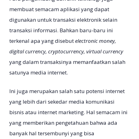
membuat semacam aplikasi yang dapat
digunakan untuk transaksi elektronik selain
transaksi informasi. Bahkan baru-baru ini
terkenal apa yang disebut
electronic money,
digital currency, cryptocurrency, virtual currency
yang dalam transaksinya memanfaatkan salah
satunya media internet.
Ini juga merupakan salah satu potensi internet
yang lebih dari sekedar media komunikasi
bisnis atau internet marketing. Hal semacam ini
yang memberikan pengetahuan bahwa ada
banyak hal tersembunyi yang bisa