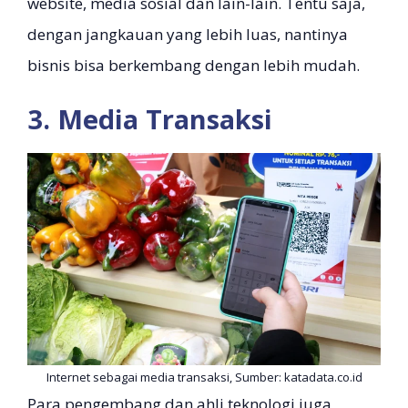
website, media sosial dan lain-lain. Tentu saja,
dengan jangkauan yang lebih luas, nantinya
bisnis bisa berkembang dengan lebih mudah.
3. Media Transaksi
Internet sebagai media transaksi, Sumber: katadata.co.id
Para pengembang dan ahli teknologi juga