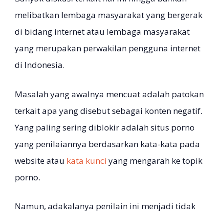
melibatkan lembaga masyarakat yang bergerak
di bidang internet atau lembaga masyarakat
yang merupakan perwakilan pengguna internet
di Indonesia.
Masalah yang awalnya mencuat adalah patokan
terkait apa yang disebut sebagai konten negatif.
Yang paling sering diblokir adalah situs porno
yang penilaiannya berdasarkan kata-kata pada
website atau
kata kunci
yang mengarah ke topik
porno.
Namun, adakalanya penilain ini menjadi tidak