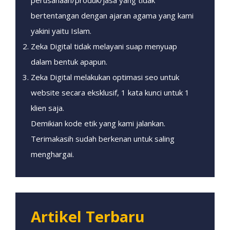
bertentangan dengan ajaran agama yang kami
yakini yaitu Islam.
Zeka Digital tidak melayani suap menyuap
dalam bentuk apapun.
Zeka Digital melakukan optimasi seo untuk
website secara eksklusif, 1 kata kunci untuk 1
klien saja.
Demikian kode etik yang kami jalankan.
Terimakasih sudah berkenan untuk saling
menghargai.
Artikel Terbaru