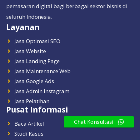
pemasaran digital bagi berbagai sektor bisnis di
seluruh Indonesia.
Layanan
Jasa Optimasi SEO
Jasa Website
Jasa Landing Page
Jasa Maintenance Web
Jasa Google Ads
Jasa Admin Instagram
Jasa Pelatihan
Pusat Informasi
Chat Konsultasi
Baca Artikel
Studi Kasus