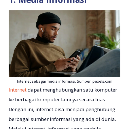
Internet sebagai media informasi, Sumber: pexels.com
Internet
dapat menghubungkan satu komputer
ke berbagai komputer lainnya secara luas.
Dengan ini, internet bisa menjadi penghubung
berbagai sumber informasi yang ada di dunia.
Melalui internet, informasi yang apabila