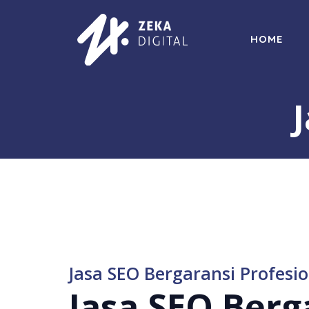
Langsung
ke
HOME
isi
Jasa SEO Bergaransi Profesio
Jasa SEO Berg