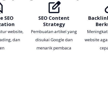
e SEO
SEO Content
Backlin
zation
Strategy
Berk
tur website,
Pembuatan artikel yang
Meningkat
ading, dan
disukai Google dan
website aga
ten
menarik pembaca
cepa