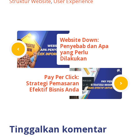
Struktur Website
,
User Experience
Website Down:
Penyebab dan Apa
yang Perlu
Dilakukan
Pay Per Click:
Strategi Pemasaran
Efektif Bisnis Anda
Tinggalkan komentar