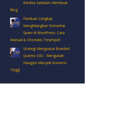
Ketahui Sebelum Membuat
Blog
Panduan Lengkap
Menghilangkan Komentar
Spam di WordPress: Cara
Manual & Otomatis Terampuh
Strategi Menguasai Branded
Queries GSC : Mengubah
Navigasi Menjadi Konversi
Tinggi