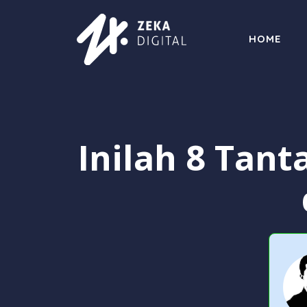
Langsung
ke
HOME
isi
Inilah 8 Tan