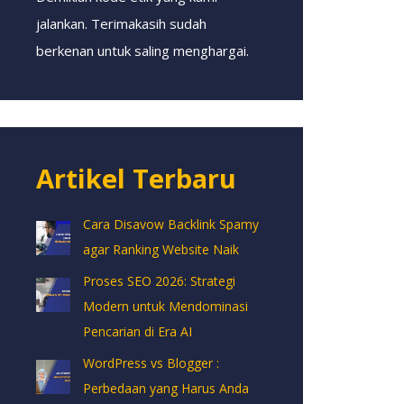
jalankan. Terimakasih sudah
berkenan untuk saling menghargai.
Artikel Terbaru
Cara Disavow Backlink Spamy
agar Ranking Website Naik
Proses SEO 2026: Strategi
Modern untuk Mendominasi
Pencarian di Era AI
WordPress vs Blogger :
Perbedaan yang Harus Anda