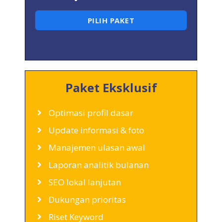
PILIH PAKET
Paket Eksklusif
Optimasi profil dasar
Update informasi & foto
Manajemen ulasan awal
Laporan analitik bulanan
SEO lokal lanjutan
Dukungan prioritas
Riset Keyword