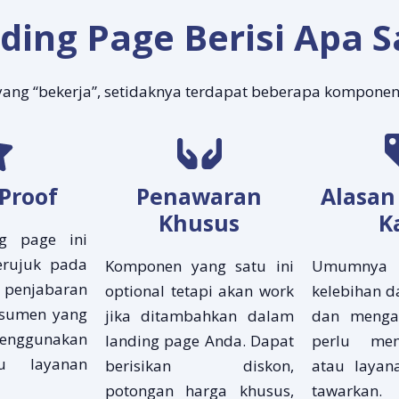
ding Page Berisi Apa S
yang “bekerja”, setidaknya terdapat beberapa komponen
 Proof
Penawaran
Alasan
Khusus
K
ng page ini
rujuk pada
Komponen yang satu ini
Umumny
 penjabaran
optional tetapi akan work
kelebihan d
nsumen yang
jika ditambahkan dalam
dan menga
ggunakan
landing page Anda. Dapat
perlu mem
u layanan
berisikan diskon,
atau layan
potongan harga khusus,
tawarkan.