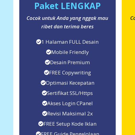
Paket LENGKAP
h
Cocok untuk Anda yang nggak mau
C
ribet dan terima beres
1 Halaman FULL Desain
Mobile Friendly
Desain Premium
FREE Copywriting
Optimasi Kecepatan
Sertifikat SSL/Https
Akses Login CPanel
Revisi Maksimal 2x
FREE Setup Kode Iklan
FREE Guide Pengelolaan