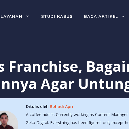
LAYANAN
STUDI KASUS
BACA ARTIKEL
is Franchise, Baga
nnya Agar Untun
Ditulis oleh
Rohadi Apri
A coffee addict. Currently working as Content Manager 
Zeka Digital. Everything has been figured out, except 