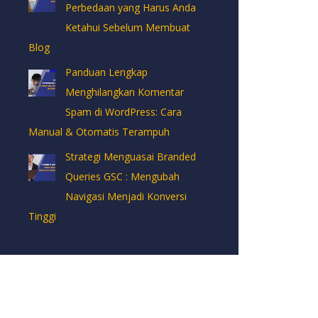
Perbedaan yang Harus Anda
Ketahui Sebelum Membuat
Blog
Panduan Lengkap
Menghilangkan Komentar
Spam di WordPress: Cara
Manual & Otomatis Terampuh
Strategi Menguasai Branded
Queries GSC : Mengubah
Navigasi Menjadi Konversi
Tinggi