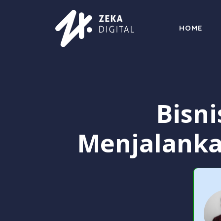
Langsung
ke
HOME
isi
Bisn
Menjalanka