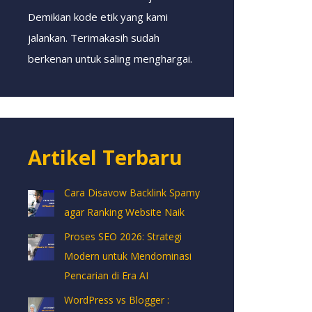
Demikian kode etik yang kami
jalankan. Terimakasih sudah
berkenan untuk saling menghargai.
Artikel Terbaru
Cara Disavow Backlink Spamy
agar Ranking Website Naik
Proses SEO 2026: Strategi
Modern untuk Mendominasi
Pencarian di Era AI
WordPress vs Blogger :