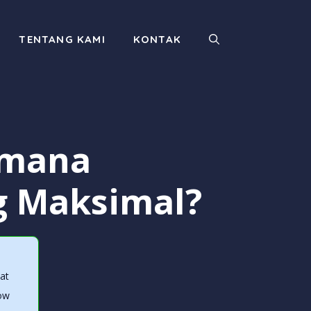
TENTANG KAMI
KONTAK
imana
g Maksimal?
at
how