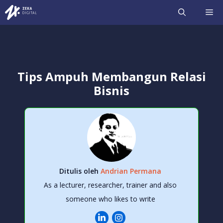
Langsung
ME
ke
isi
Tips Ampuh Membangun Relasi
Bisnis
Ditulis oleh
Andrian Permana
As a lecturer, researcher, trainer and also
someone who likes to write