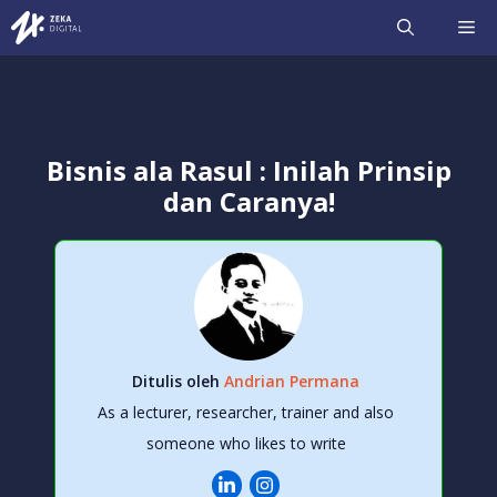
Langsung
ME
ke
isi
Bisnis ala Rasul : Inilah Prinsip
dan Caranya!
Ditulis oleh
Andrian Permana
As a lecturer, researcher, trainer and also
someone who likes to write