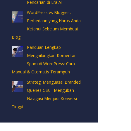
Pencarian di Era AI
WordPress vs Blogger :
Perbedaan yang Harus Anda
Ketahui Sebelum Membuat
Blog
Panduan Lengkap
Menghilangkan Komentar
Spam di WordPress: Cara
Manual & Otomatis Terampuh
Strategi Menguasai Branded
Queries GSC : Mengubah
Navigasi Menjadi Konversi
Tinggi