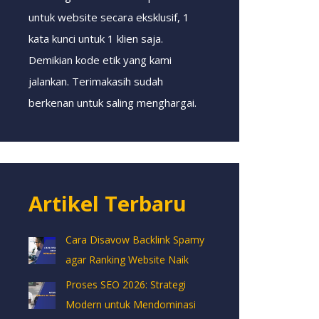
untuk website secara eksklusif, 1
kata kunci untuk 1 klien saja.
Demikian kode etik yang kami
jalankan. Terimakasih sudah
berkenan untuk saling menghargai.
Artikel Terbaru
Cara Disavow Backlink Spamy
agar Ranking Website Naik
Proses SEO 2026: Strategi
Modern untuk Mendominasi