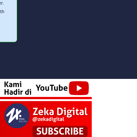
r.
ith