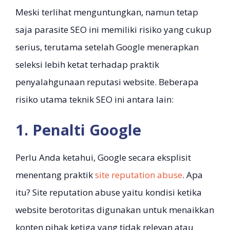
Meski terlihat menguntungkan, namun tetap
saja parasite SEO ini memiliki risiko yang cukup
serius, terutama setelah Google menerapkan
seleksi lebih ketat terhadap praktik
penyalahgunaan reputasi website. Beberapa
risiko utama teknik SEO ini antara lain:
1. Penalti Google
Perlu Anda ketahui, Google secara eksplisit
menentang praktik
site reputation abuse
. Apa
itu? Site reputation abuse yaitu kondisi ketika
website berotoritas digunakan untuk menaikkan
konten pihak ketiga yang tidak relevan atau