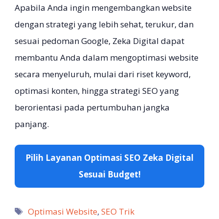
Apabila Anda ingin mengembangkan website
dengan strategi yang lebih sehat, terukur, dan
sesuai pedoman Google, Zeka Digital dapat
membantu Anda dalam mengoptimasi website
secara menyeluruh, mulai dari riset keyword,
optimasi konten, hingga strategi SEO yang
berorientasi pada pertumbuhan jangka
panjang.
Pilih Layanan Optimasi SEO Zeka Digital
Sesuai Budget!
Tag
Optimasi Website
,
SEO Trik