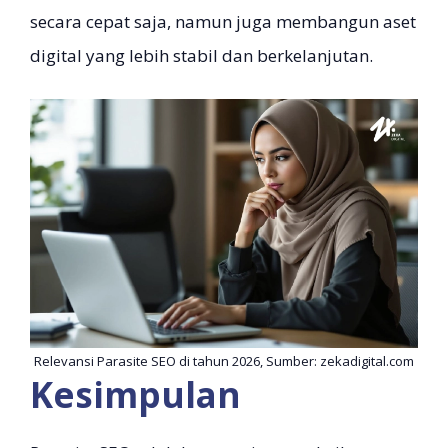
secara cepat saja, namun juga membangun aset
digital yang lebih stabil dan berkelanjutan.
Relevansi Parasite SEO di tahun 2026, Sumber: zekadigital.com
Kesimpulan