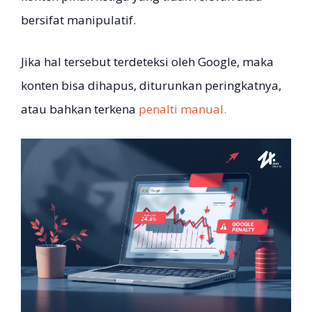
bersifat manipulatif.
Jika hal tersebut terdeteksi oleh Google, maka
konten bisa dihapus, diturunkan peringkatnya,
atau bahkan terkena
penalti manual.