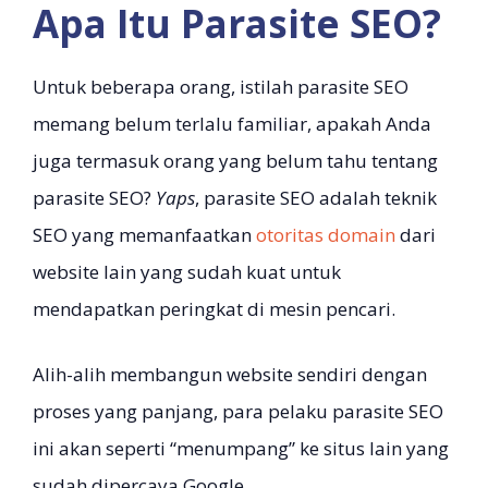
Apa Itu Parasite SEO?
Untuk beberapa orang, istilah parasite SEO
memang belum terlalu familiar, apakah Anda
juga termasuk orang yang belum tahu tentang
parasite SEO?
Yaps
, parasite SEO adalah teknik
SEO yang memanfaatkan
otoritas domain
dari
website lain yang sudah kuat untuk
mendapatkan peringkat di mesin pencari.
Alih-alih membangun website sendiri dengan
proses yang panjang, para pelaku parasite SEO
ini akan seperti “menumpang” ke situs lain yang
sudah dipercaya Google.