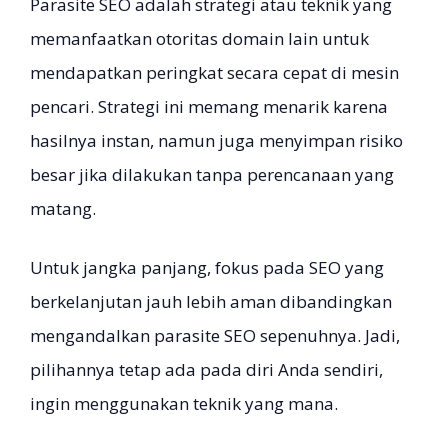
Parasite SEO adalah strategi atau teknik yang
memanfaatkan otoritas domain lain untuk
mendapatkan peringkat secara cepat di mesin
pencari. Strategi ini memang menarik karena
hasilnya instan, namun juga menyimpan risiko
besar jika dilakukan tanpa perencanaan yang
matang.
Untuk jangka panjang, fokus pada SEO yang
berkelanjutan jauh lebih aman dibandingkan
mengandalkan parasite SEO sepenuhnya. Jadi,
pilihannya tetap ada pada diri Anda sendiri,
ingin menggunakan teknik yang mana.