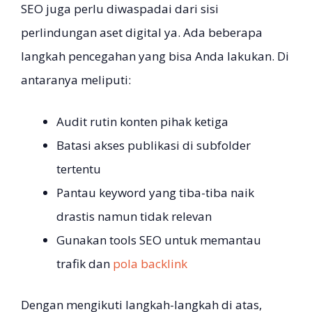
SEO juga perlu diwaspadai dari sisi
perlindungan aset digital ya. Ada beberapa
langkah pencegahan yang bisa Anda lakukan. Di
antaranya meliputi:
Audit rutin konten pihak ketiga
Batasi akses publikasi di subfolder
tertentu
Pantau keyword yang tiba-tiba naik
drastis namun tidak relevan
Gunakan tools SEO untuk memantau
trafik dan
pola backlink
Dengan mengikuti langkah-langkah di atas,