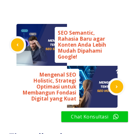
SEO Semantic,
Rahasia Baru agar
Konten Anda Lebih
Mudah Dipahami
Google!
Mengenal SEO
Holistic, Strategi
Optimasi untuk
Membangun Fondasi
Digital yang Kuat
Chat Konsultasi