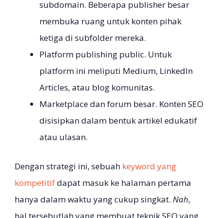
subdomain. Beberapa publisher besar
membuka ruang untuk konten pihak
ketiga di subfolder mereka.
Platform publishing public. Untuk
platform ini meliputi Medium, LinkedIn
Articles, atau blog komunitas.
Marketplace dan forum besar. Konten SEO
disisipkan dalam bentuk artikel edukatif
atau ulasan.
Dengan strategi ini, sebuah
keyword yang
kompetitif
dapat masuk ke halaman pertama
hanya dalam waktu yang cukup singkat.
Nah
,
hal tersebutlah yang membuat teknik SEO yang