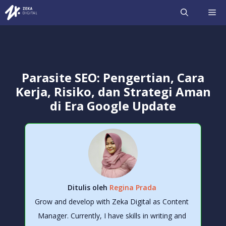
Langsung
ME
ke
isi
Parasite SEO: Pengertian, Cara
Kerja, Risiko, dan Strategi Aman
di Era Google Update
Ditulis oleh
Regina Prada
Grow and develop with Zeka Digital as Content
Manager. Currently, I have skills in writing and