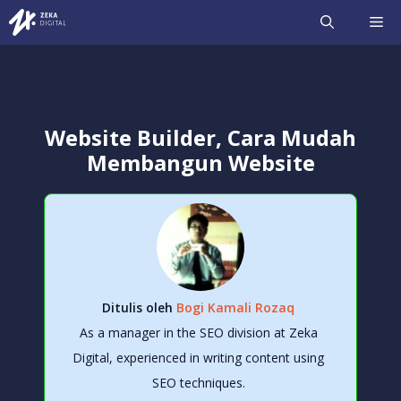
Langsung
ME
ke
isi
Website Builder, Cara Mudah
Membangun Website
Ditulis oleh
Bogi Kamali Rozaq
As a manager in the SEO division at Zeka
Digital, experienced in writing content using
SEO techniques.