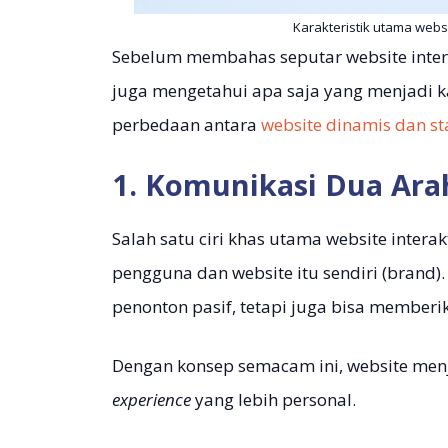
Karakteristik utama websi
Sebelum membahas seputar website intera
juga mengetahui apa saja yang menjadi kar
perbedaan antara
website dinamis dan st
1. Komunikasi Dua Ara
Salah satu ciri khas utama website inter
pengguna dan website itu sendiri (brand
penonton pasif, tetapi juga bisa memberik
Dengan konsep semacam ini, website men
experience
yang lebih personal.