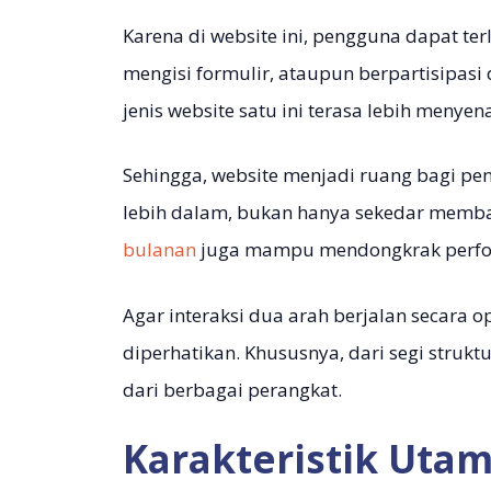
Karena di website ini, pengguna dapat te
mengisi formulir, ataupun berpartisipasi 
jenis website satu ini terasa lebih meny
Sehingga, website menjadi ruang bagi p
lebih dalam, bukan hanya sekedar membac
bulanan
juga mampu mendongkrak perf
Agar interaksi dua arah berjalan secara 
diperhatikan. Khususnya, dari segi strukt
dari berbagai perangkat.
Karakteristik Utam