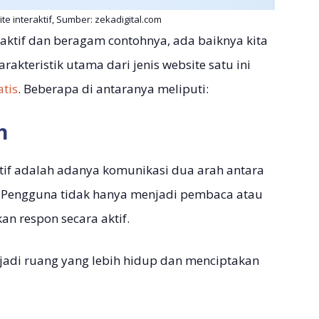
te interaktif, Sumber: zekadigital.com
ktif dan beragam contohnya, ada baiknya kita
akteristik utama dari jenis website satu ini
atis
. Beberapa di antaranya meliputi:
h
aktif adalah adanya komunikasi dua arah antara
). Pengguna tidak hanya menjadi pembaca atau
an respon secara aktif.
jadi ruang yang lebih hidup dan menciptakan