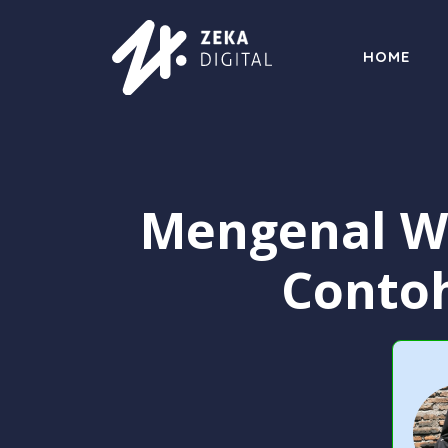
Langsung
ke
HOME
isi
Mengenal We
Contoh