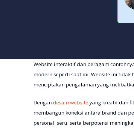
Website interaktif dan beragam contohnya
modern seperti saat ini. Website ini tidak
menciptakan pengalaman yang melibatka
Dengan
desain website
yang kreatif dan fi
membangun koneksi antara brand dan peng
personal, seru, serta berpotensi meningk