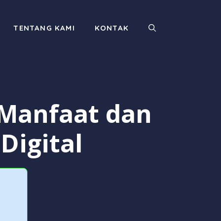
TENTANG KAMI
KONTAK
 Manfaat dan
Digital