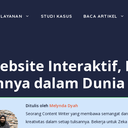
LAYANAN
STUDI KASUS
BACA ARTIKEL
bsite Interaktif,
nya dalam Dunia 
Ditulis oleh
Melynda Dyah
Seorang Content Writer yang membawa semangat dan
kreativitas dalam setiap tulisannya. Bekerja untuk Zeka