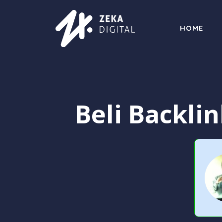
Langsung
ke
HOME
isi
Beli Backli