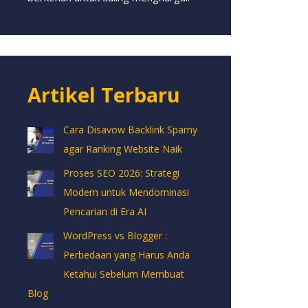
Artikel Terbaru
Cara Disavow Backlink Spamy
agar Ranking Website Naik
Proses SEO 2026: Strategi
Modern untuk Mendominasi
Pencarian di Era AI
WordPress vs Blogger :
Perbedaan yang Harus Anda
Ketahui Sebelum Membuat
Blog