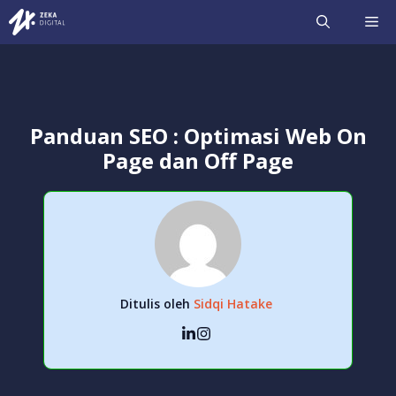
Langsung
ME
ke
isi
Panduan SEO : Optimasi Web On
Page dan Off Page
Ditulis oleh
Sidqi Hatake