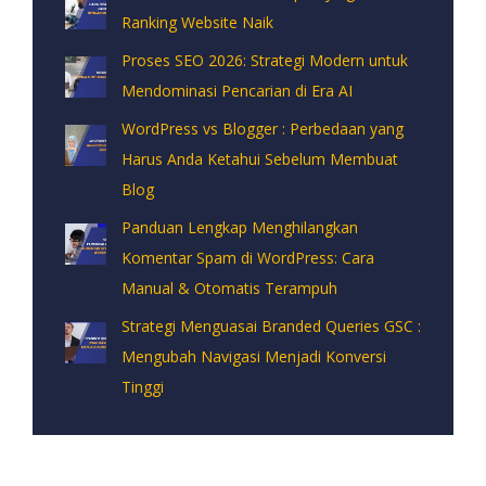
Ranking Website Naik
Proses SEO 2026: Strategi Modern untuk
Mendominasi Pencarian di Era AI
WordPress vs Blogger : Perbedaan yang
Harus Anda Ketahui Sebelum Membuat
Blog
Panduan Lengkap Menghilangkan
Komentar Spam di WordPress: Cara
Manual & Otomatis Terampuh
Strategi Menguasai Branded Queries GSC :
Mengubah Navigasi Menjadi Konversi
Tinggi