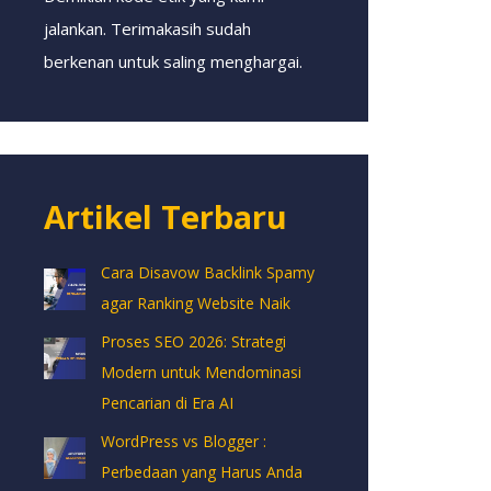
jalankan. Terimakasih sudah
berkenan untuk saling menghargai.
Artikel Terbaru
Cara Disavow Backlink Spamy
agar Ranking Website Naik
Proses SEO 2026: Strategi
Modern untuk Mendominasi
Pencarian di Era AI
WordPress vs Blogger :
Perbedaan yang Harus Anda