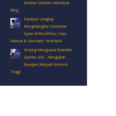
Ketahui Sebelum Membuat
Blog
Panduan Lengkap
Menghilangkan Komentar
Spam di WordPress: Cara
Manual & Otomatis Terampuh
Strategi Menguasai Branded
Queries GSC : Mengubah
Navigasi Menjadi Konversi
Tinggi